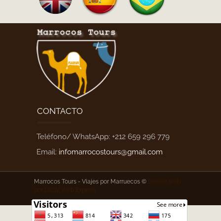
CONTACTO
Teléfono/ WhatsApp: +212 659 296 779
Email:
infomarrocostours@gmail.com
Marrocos Tours -
Viajes por Marruecos ©
Diseño web
por
Local Web Experts