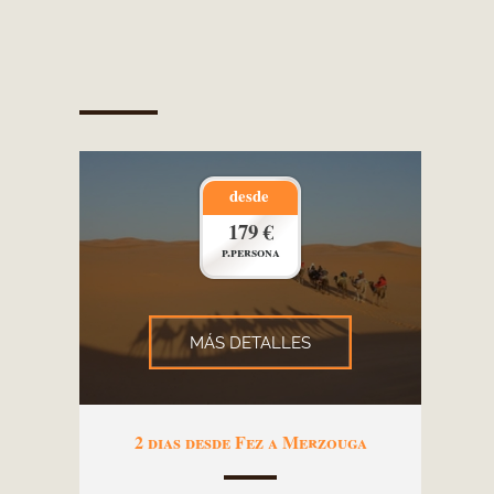
desde
179 €
p.persona
MÁS DETALLES
2 dias desde Fez a Merzouga