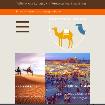
Teléfono: +212 659 296 779 / WhatsApp: +212 659 296 779
Email:
infomarrocostours@gmail.com
EXPERIENCIA MARRAKECH
Organizamos excursiones a Marrakech,
excursiones y actividades.