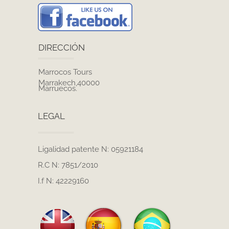
DIRECCIÓN
Marrocos Tours
Marrakech,40000
Marruecos.
LEGAL
Ligalidad patente N: 05921184
R.C N: 7851/2010
I.f N: 42229160