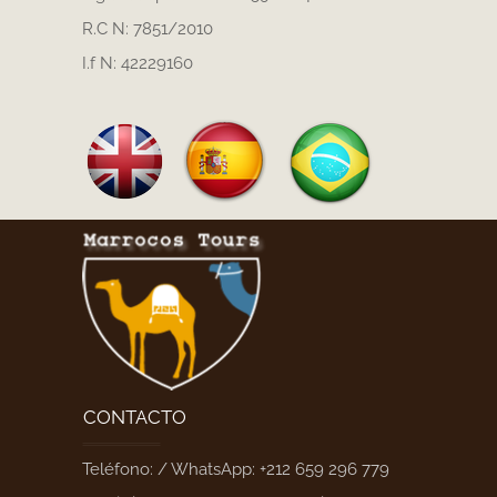
R.C N: 7851/2010
I.f N: 42229160
CONTACTO
Teléfono: / WhatsApp: +212 659 296 779