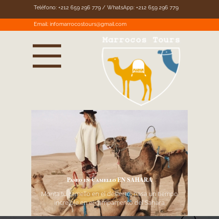
Teléfono: +212 659 296 779 / WhatsApp: +212 659 296 779
Email:
infomarrocostours@gmail.com
Paseo en Camello EN SAHARA
Monta tu camello en el desierto, pasa un tiempo
increíble en el campamento del Sahara