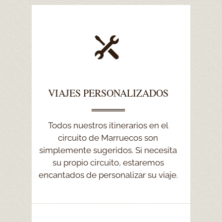
VIAJES PERSONALIZADOS
VIAJES PERSONALIZADOS
Háganos saber los destinos que
Todos nuestros itinerarios en el
desea visitar, Sahara, la costa
circuito de Marruecos son
simplemente sugeridos. Si necesita
atlántica o las montañas del Atlas,
díganos cuántos días desea viajar.
su propio circuito, estaremos
encantados de personalizar su viaje.