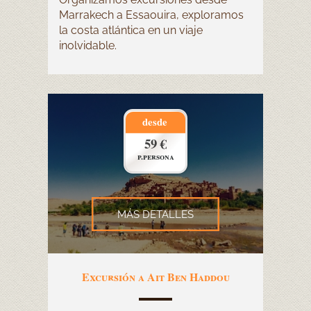
Marrakech a Essaouira, exploramos
la costa atlántica en un viaje
inolvidable.
desde
59 €
p.persona
MÁS DETALLES
Excursión a Ait Ben Haddou