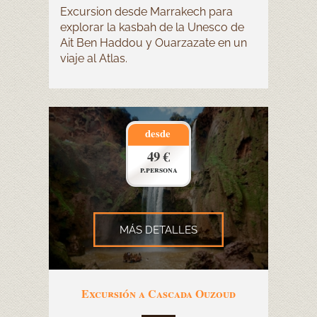
Excursion desde Marrakech para
explorar la kasbah de la Unesco de
Ait Ben Haddou y Ouarzazate en un
viaje al Atlas.
desde
49 €
p.persona
MÁS DETALLES
Excursión a Cascada Ouzoud