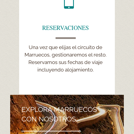
RESERVACIONES
RESERVACIONES
Una vez que elijas el circuito de
Le pedimos que pague solo un
Marruecos, gestionaremos el resto.
pequeño depósito para reservar su
Reservamos sus fechas de viaje
viaje seleccionado a Marruecos.
Organizamos rutas personalizadas.
incluyendo alojamiento.
EXPLORA MARRUECOS
CON NOSOTROS