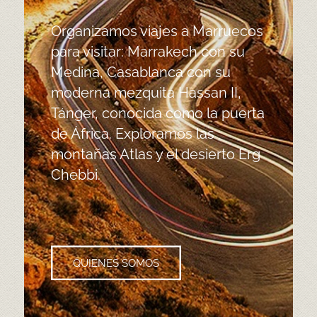
Organizamos viajes a Marruecos
para visitar: Marrakech con su
Medina, Casablanca con su
moderna mezquita Hassan II,
Tánger, conocida como la puerta
de África. Exploramos las
montañas Atlas y el desierto Erg
Chebbi.
QUIENES SOMOS