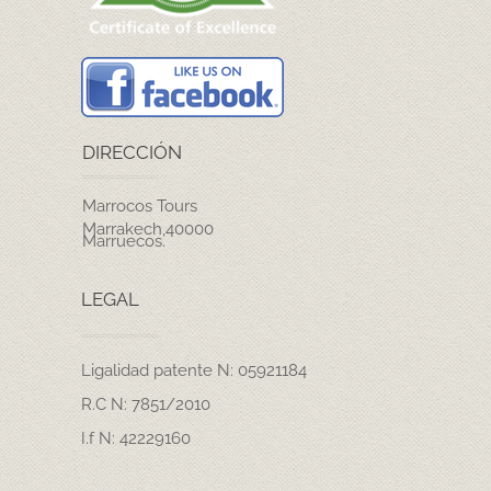
DIRECCIÓN
Marrocos Tours
Marrakech,40000
Marruecos.
LEGAL
Ligalidad patente N: 05921184
R.C N: 7851/2010
I.f N: 42229160