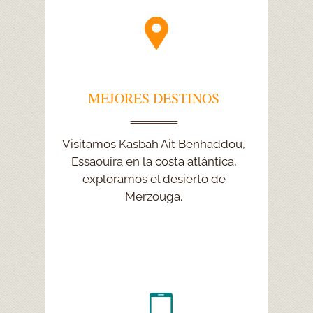
MEJORES DESTINOS
MEJORES DESTINOS
Exploramos Chefchaouen, la vida
Visitamos Kasbah Ait Benhaddou,
nómada en Erg Chebbi, viajamos a
Essaouira en la costa atlántica,
exploramos el desierto de
Marrakech y Casablanca.
Merzouga.