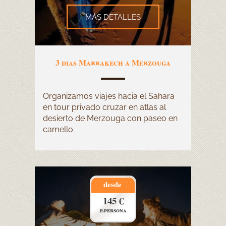
MÁS DETALLES
3 dias Marrakech a Merzouga
Organizamos viajes hacia el Sahara
en tour privado cruzar en atlas al
desierto de Merzouga con paseo en
camello.
desde
145 €
p.persona