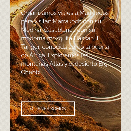
Organizamos viajes a Marruecos
para visitar: Marrakech con su
Medina, Casablanca con su
moderna mezquita Hassan II,
Tánger, conocida como la puerta
de África. Exploramos las
montañas Atlas y el desierto Erg
Chebbi.
QUIENES SOMOS