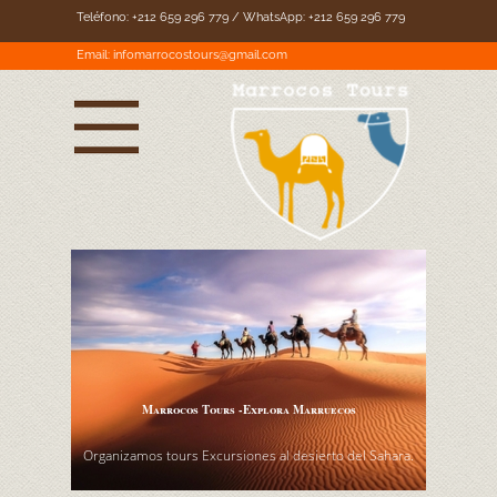
Teléfono: +212 659 296 779 / WhatsApp: +212 659 296 779
Email:
infomarrocostours@gmail.com
Experiencia en Marrakech
Organizamos excursiones a Marrakech,
excursiones y actividades.