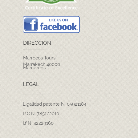
DIRECCIÓN
Marrocos Tours
Marrakech,40000
Marruecos.
LEGAL
Ligalidad patente N: 05921184
R.C N: 7851/2010
I.f N: 42229160