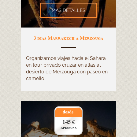
MÁS DETALLES
3 dias Marrakech a Merzouga
Organizamos viajes hacia el Sahara
en tour privado cruzar en atlas al
desierto de Merzouga con paseo en
camello.
desde
145 €
p.persona