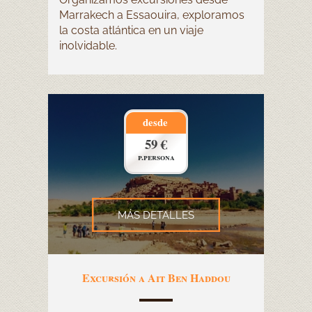
Marrakech a Essaouira, exploramos
la costa atlántica en un viaje
inolvidable.
desde
59 €
p.persona
MÁS DETALLES
Excursión a Ait Ben Haddou