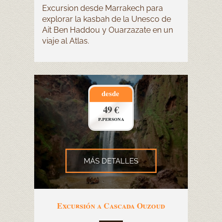
Excursion desde Marrakech para
explorar la kasbah de la Unesco de
Ait Ben Haddou y Ouarzazate en un
viaje al Atlas.
desde
49 €
p.persona
MÁS DETALLES
Excursión a Cascada Ouzoud