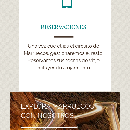
RESERVACIONES
RESERVACIONES
Una vez que elijas el circuito de
Le pedimos que pague solo un
Marruecos, gestionaremos el resto.
pequeño depósito para reservar su
Reservamos sus fechas de viaje
viaje seleccionado a Marruecos.
Organizamos rutas personalizadas.
incluyendo alojamiento.
EXPLORA MARRUECOS
CON NOSOTROS