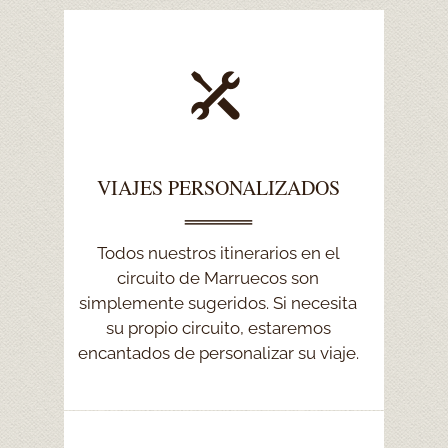
VIAJES PERSONALIZADOS
VIAJES PERSONALIZADOS
Háganos saber los destinos que
Todos nuestros itinerarios en el
desea visitar, Sahara, la costa
circuito de Marruecos son
simplemente sugeridos. Si necesita
atlántica o las montañas del Atlas,
díganos cuántos días desea viajar.
su propio circuito, estaremos
encantados de personalizar su viaje.