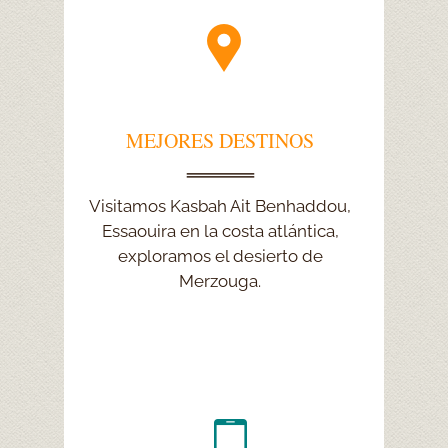
MEJORES DESTINOS
MEJORES DESTINOS
Exploramos Chefchaouen, la vida
Visitamos Kasbah Ait Benhaddou,
nómada en Erg Chebbi, viajamos a
Essaouira en la costa atlántica,
exploramos el desierto de
Marrakech y Casablanca.
Merzouga.