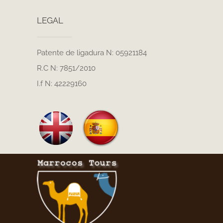
LEGAL
Patente de ligadura N: 05921184
R.C N: 7851/2010
I.f N: 42229160