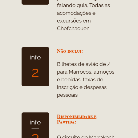
falando guia, Todas as
acomodações e
excursões em
Chefchaouen
Não inclui:
info
Bilhetes de avião de /
2
para Marrocos, almoços
e bebidas, taxas de
inscrição e despesas
pessoais
Disponibilidade e
Partida:
info
3
O circuito de Marrakech