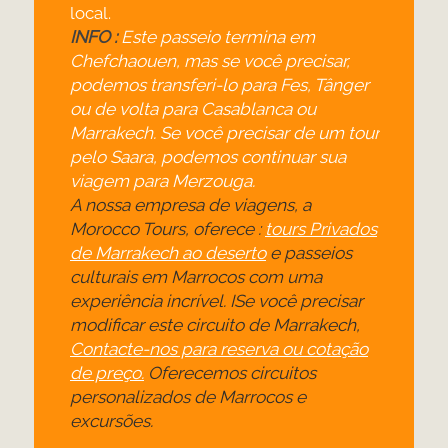
local.
INFO :
Este passeio termina em
Chefchaouen, mas se você precisar,
podemos transferi-
lo para Fes, Tânger
ou de volta para Casablanca ou
Marrakech. Se você precisar de um tour
pelo Saara, podemos continuar sua
viagem para Merzouga.
A nossa empresa de viagens, a
Morocco Tours, oferece :
tours Privados
de Marrakech ao deserto
e passeios
culturais em Marrocos com uma
experiência incrível. ISe você precisar
modificar este circuito de Marrakech,
Contacte-
nos para reserva ou cotação
de preço.
Oferecemos circuitos
personalizados de Marrocos e
excursões.