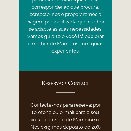
corresponder ao que procura,
contacte-
nos e prepararemos a
viagem personalizada que melhor
se adapte às suas necessidades.
Vamos guiá-
lo e você irá explorar
o melhor de Marrocos com guias
experientes.
Reserva: / Contact
Contacte-
nos para reserva: por
telefone ou e-
mail para o seu
circuito privado de Marraquexe.
Nós exigimos depósito de 20%